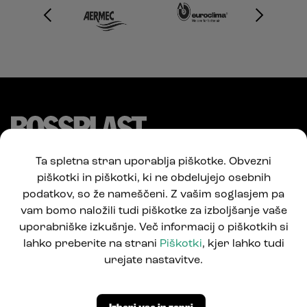
Ta spletna stran uporablja piškotke. Obvezni
piškotki in piškotki, ki ne obdelujejo osebnih
podatkov, so že nameščeni. Z vašim soglasjem pa
vam bomo naložili tudi piškotke za izboljšanje vaše
uporabniške izkušnje. Več informacij o piškotkih si
lahko preberite na strani
Piškotki
, kjer lahko tudi
Pod Jelšami 5
urejate nastavitve.
1290 Grosuplje, Slovenija
T: +386 1781 0550