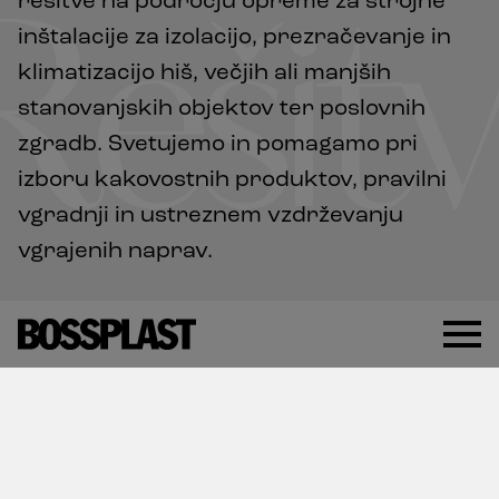
rešitve na področju opreme za strojne
Rešit
inštalacije za izolacijo, prezračevanje in
klimatizacijo hiš, večjih ali manjših
stanovanjskih objektov ter poslovnih
zgradb. Svetujemo in pomagamo pri
izboru kakovostnih produktov, pravilni
vgradnji in ustreznem vzdrževanju
vgrajenih naprav.
Naša ponudba
Naša široka ponudba zajema hladilno in
ogrevalno tehniko (toplotne črpalke,