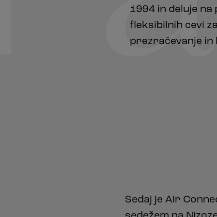
1994 in deluje na
fleksibilnih cevi z
prezračevanje in k
Sedaj je Air Conne
sedežem na Nizozem