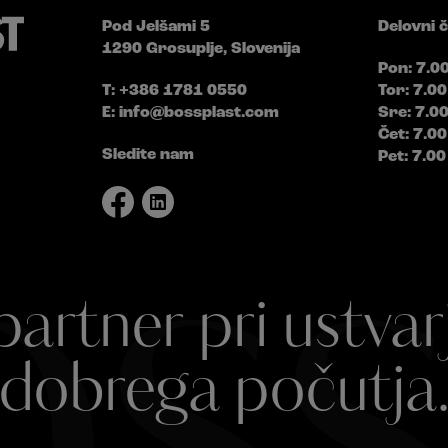
Pod Jelšami 5
Delovni 
1290 Grosuplje, Slovenija
Pon: 7.0
T: +386 1781 0550
Tor: 7.00
E:
info@bossplast.com
Sre: 7.0
Čet: 7.00
Sledite nam
Pet: 7.00
ss
partner pri ustvar
dobrega počutja