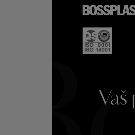
Bo
Vaš 