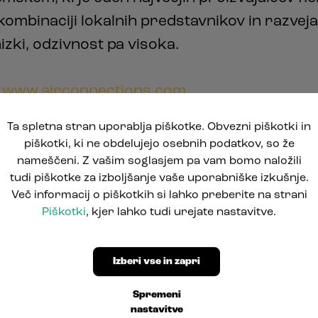
 kombinaciji lokalnih predstavnikov in razve
izki, odzivnost pa visoka.
a
www.airconnections.com
.
Ta spletna stran uporablja piškotke. Obvezni piškotki in
piškotki, ki ne obdelujejo osebnih podatkov, so že
nameščeni. Z vašim soglasjem pa vam bomo naložili
tudi piškotke za izboljšanje vaše uporabniške izkušnje.
Več informacij o piškotkih si lahko preberite na strani
Piškotki
, kjer lahko tudi urejate nastavitve.
Naši partnerji
Izberi vse in zapri
Spremeni
nastavitve
omačimi podjetji, ki izstopajo z znanjem, trad