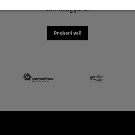
tehnologijami.
Preberi več