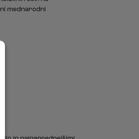
jani mednarodni
icijo in najnaprednejšimi