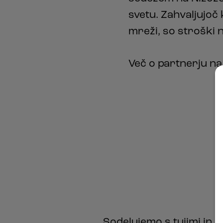
svetu. Zahvaljujoč
mreži, so stroški n
Več o partnerju n
Sodelujemo s tujimi in d