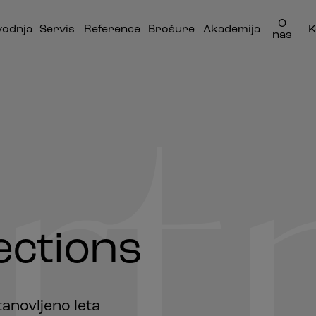
O
vodnja
Servis
Reference
Brošure
Akademija
K
nas
rtn
ctions
tanovljeno leta