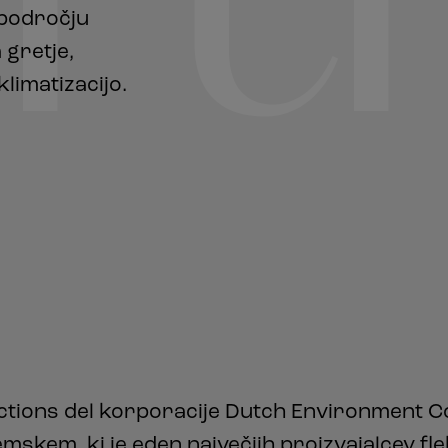
 področju
a gretje,
limatizacijo.
ctions del korporacije Dutch Environment Co
skem, ki je eden največjih proizvajalcev flek