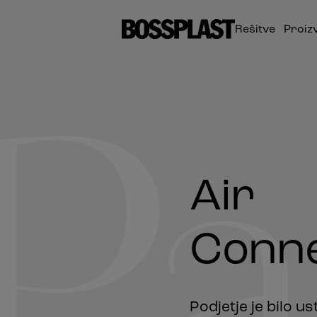
Rešitve
Proiz
Pa
Air
Conne
Podjetje je bilo us