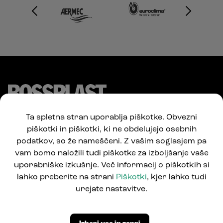
Ta spletna stran uporablja piškotke. Obvezni
piškotki in piškotki, ki ne obdelujejo osebnih
podatkov, so že nameščeni. Z vašim soglasjem pa
vam bomo naložili tudi piškotke za izboljšanje vaše
uporabniške izkušnje. Več informacij o piškotkih si
lahko preberite na strani
Piškotki
, kjer lahko tudi
Pod Jelšami 5
urejate nastavitve.
1290 Grosuplje, Slovenija
T: +386 1781 0550