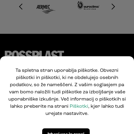
Ta spletna stran uporablja piškotke. Obvezni
piškotki in piškotki, ki ne obdelujejo osebnih
podatkov, so že nameščeni. Z vašim soglasjem pa
vam bomo naložili tudi piškotke za izboljšanje vaše
uporabniške izkušnje. Več informacij o piškotkih si
lahko preberite na strani
Piškotki
, kjer lahko tudi
Pod Jelšami 5
urejate nastavitve.
1290 Grosuplje, Slovenija
T: +386 1781 0550