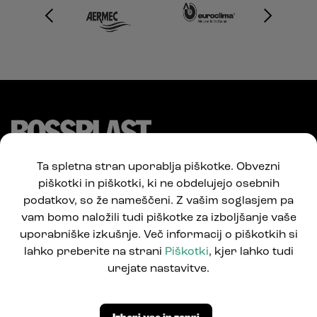
Ta spletna stran uporablja piškotke. Obvezni
piškotki in piškotki, ki ne obdelujejo osebnih
podatkov, so že nameščeni. Z vašim soglasjem pa
vam bomo naložili tudi piškotke za izboljšanje vaše
uporabniške izkušnje. Več informacij o piškotkih si
lahko preberite na strani
Piškotki
, kjer lahko tudi
Pod Jelšami 5
urejate nastavitve.
1290 Grosuplje, Slovenija
T: +386 1781 0550