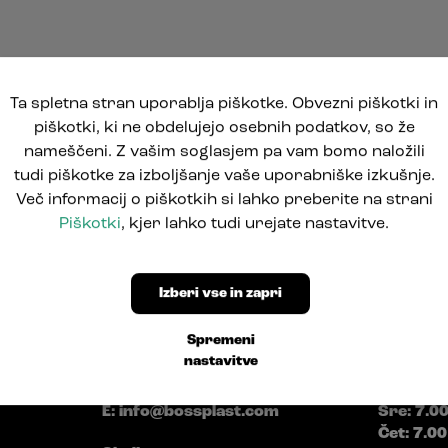
Ta spletna stran uporablja piškotke. Obvezni piškotki in
piškotki, ki ne obdelujejo osebnih podatkov, so že
nameščeni. Z vašim soglasjem pa vam bomo naložili
tudi piškotke za izboljšanje vaše uporabniške izkušnje.
Več informacij o piškotkih si lahko preberite na strani
Piškotki
, kjer lahko tudi urejate nastavitve.
Izberi vse in zapri
Pod Jelšami 5
Delovni 
Spremeni
1290 Grosuplje, Slovenija
nastavitve
Pon: 7.0
T: +386 1781 0550
Tor: 7.00
E:
info@bossplast.com
Sre: 7.0
Čet: 7.00