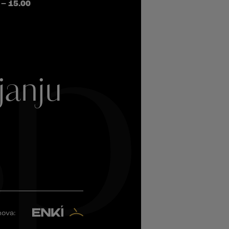
 – 15.00
pl
janju
.
nova: