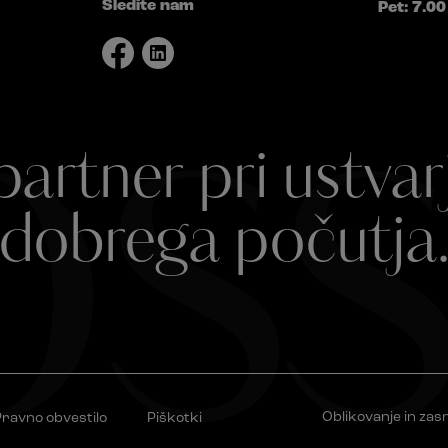
Sledite nam
Pet: 7.00
ss
partner pri ustvar
dobrega počutja
Oblikovanje in zas
ravno obvestilo
Piškotki