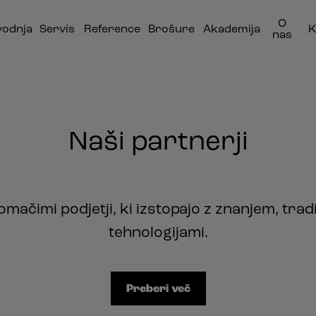
O
vodnja
Servis
Reference
Brošure
Akademija
K
nas
Naši partnerji
omačimi podjetji, ki izstopajo z znanjem, trad
tehnologijami.
Preberi več