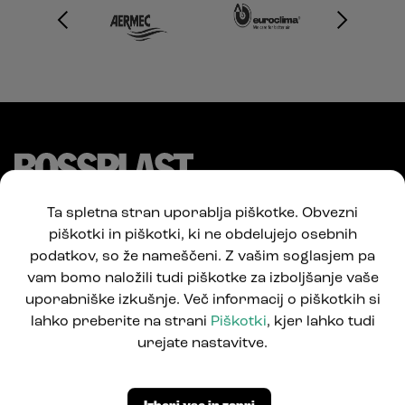
Ta spletna stran uporablja piškotke. Obvezni
piškotki in piškotki, ki ne obdelujejo osebnih
podatkov, so že nameščeni. Z vašim soglasjem pa
vam bomo naložili tudi piškotke za izboljšanje vaše
uporabniške izkušnje. Več informacij o piškotkih si
lahko preberite na strani
Piškotki
, kjer lahko tudi
Pod Jelšami 5
urejate nastavitve.
1290 Grosuplje, Slovenija
T: +386 1781 0550