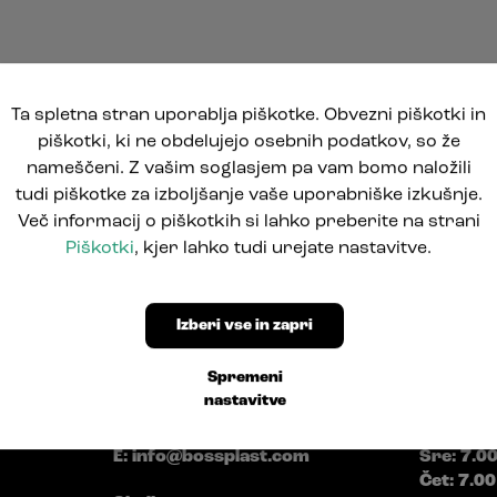
Ta spletna stran uporablja piškotke. Obvezni piškotki in
piškotki, ki ne obdelujejo osebnih podatkov, so že
nameščeni. Z vašim soglasjem pa vam bomo naložili
tudi piškotke za izboljšanje vaše uporabniške izkušnje.
Več informacij o piškotkih si lahko preberite na strani
Piškotki
, kjer lahko tudi urejate nastavitve.
Izberi vse in zapri
Pod Jelšami 5
Delovni 
Spremeni
1290 Grosuplje, Slovenija
nastavitve
Pon: 7.0
T: +386 1781 0550
Tor: 7.00
E:
info@bossplast.com
Sre: 7.0
Čet: 7.00