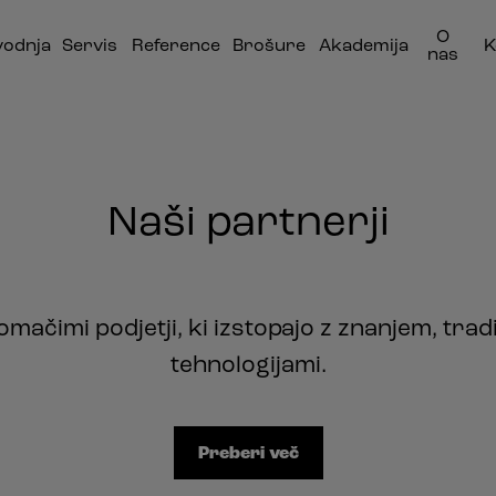
O
vodnja
Servis
Reference
Brošure
Akademija
K
nas
Naši partnerji
omačimi podjetji, ki izstopajo z znanjem, trad
tehnologijami.
Preberi več