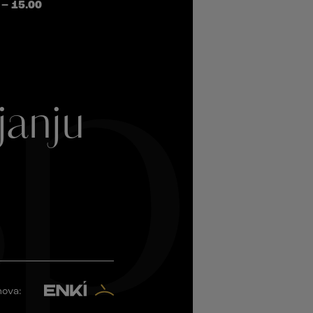
 – 15.00
pl
janju
.
nova: