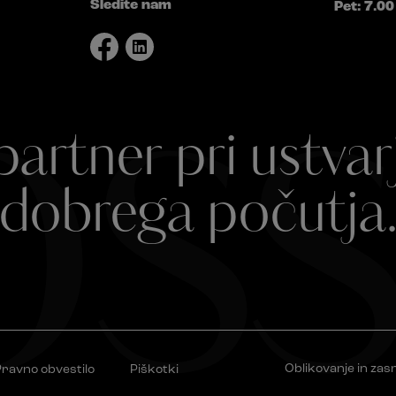
Sledite nam
Pet: 7.00
ss
partner pri ustvar
dobrega počutja
Oblikovanje in zas
ravno obvestilo
Piškotki