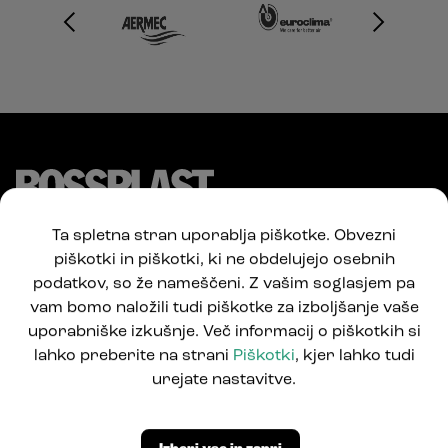
Ta spletna stran uporablja piškotke. Obvezni
piškotki in piškotki, ki ne obdelujejo osebnih
podatkov, so že nameščeni. Z vašim soglasjem pa
vam bomo naložili tudi piškotke za izboljšanje vaše
uporabniške izkušnje. Več informacij o piškotkih si
lahko preberite na strani
Piškotki
, kjer lahko tudi
Pod Jelšami 5
urejate nastavitve.
1290 Grosuplje, Slovenija
T: +386 1781 0550