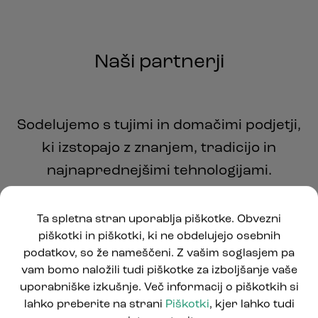
Naši partnerji
Sodelujemo s tujimi in domačimi podjetji,
ki izstopajo z znanjem, tradicijo in
najnaprednejšimi tehnologijami.
Ta spletna stran uporablja piškotke. Obvezni
Preberi več
piškotki in piškotki, ki ne obdelujejo osebnih
podatkov, so že nameščeni. Z vašim soglasjem pa
vam bomo naložili tudi piškotke za izboljšanje vaše
uporabniške izkušnje. Več informacij o piškotkih si
lahko preberite na strani
Piškotki
, kjer lahko tudi