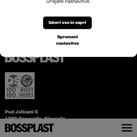
urejate nastavitve.
Izberi vse in zapri
Spremeni
nastavitve
Pod Jelšami 5
1290 Grosuplje, Slovenija
T: +386 1781 0550