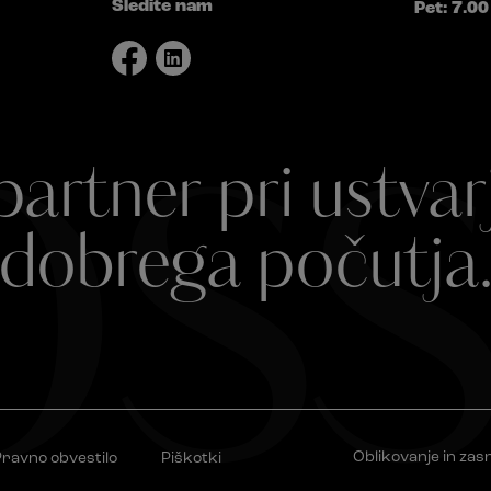
Sledite nam
Pet: 7.00
ss
partner pri ustvar
dobrega počutja
Oblikovanje in zas
ravno obvestilo
Piškotki