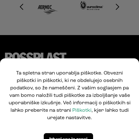
Ta spletna stran uporablja piškotke. Obvezni
piškotki in piškotki, ki ne obdelujejo osebnih
podatkov, so že nameščeni. Z vašim soglasjem pa
vam bomo naložili tudi piškotke za izboljšanje vaše
uporabniške izkušnje. Več informacij o piškotkih si
lahko preberite na strani
Piškotki
, kjer lahko tudi
Pod Jelšami 5
urejate nastavitve.
1290 Grosuplje, Slovenija
T: +386 1781 0550