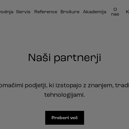
O
vodnja
Servis
Reference
Brošure
Akademija
K
nas
Naši partnerji
omačimi podjetji, ki izstopajo z znanjem, trad
tehnologijami.
Preberi več