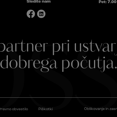
Sledite nam
Pet: 7.00
ss
partner pri ustvar
dobrega počutja
Oblikovanje in zas
ravno obvestilo
Piškotki