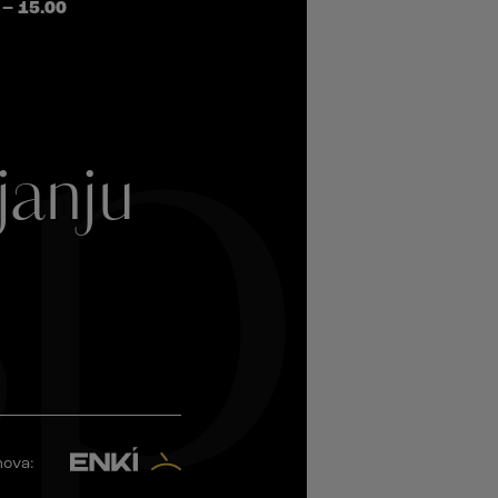
 – 15.00
pl
janju
.
nova: