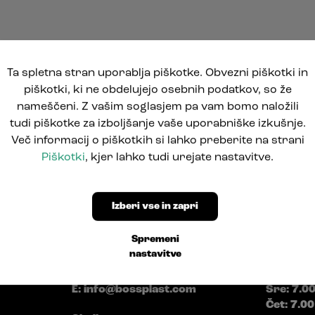
Ta spletna stran uporablja piškotke. Obvezni piškotki in
piškotki, ki ne obdelujejo osebnih podatkov, so že
nameščeni. Z vašim soglasjem pa vam bomo naložili
tudi piškotke za izboljšanje vaše uporabniške izkušnje.
Več informacij o piškotkih si lahko preberite na strani
Piškotki
, kjer lahko tudi urejate nastavitve.
Izberi vse in zapri
Pod Jelšami 5
Delovni 
Spremeni
1290 Grosuplje, Slovenija
nastavitve
Pon: 7.0
T: +386 1781 0550
Tor: 7.00
E:
info@bossplast.com
Sre: 7.0
Čet: 7.00