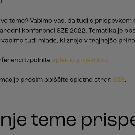
i.
mivo temo? Vabimo vas, da tudi s prispevkom 
arodni konferenci SZE 2022. Tematika je obs
 vabimo tudi mlade, ki zrejo v trajnejšo prih
ferenci izpolnite
spletno prijavnico
.
rmacije prosim obiščite spletno stran
SZE
.
nje teme prisp