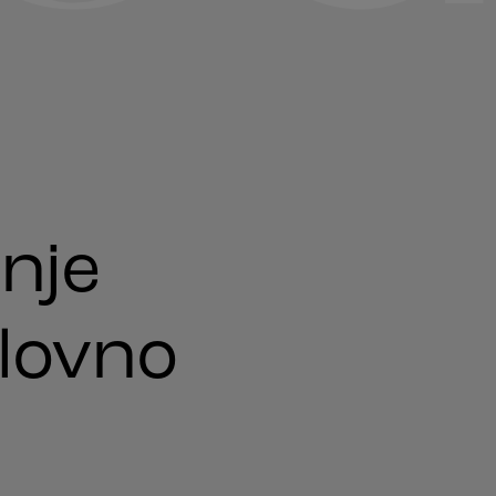
nje
elovno