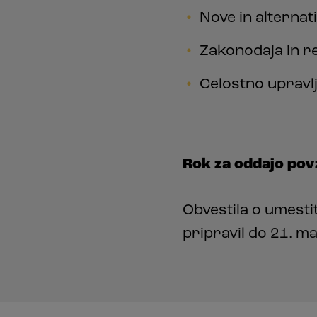
Nove in alternat
Zakonodaja in r
Celostno upravlj
Rok za oddajo pov
Obvestila o umest
pripravil do 21. m