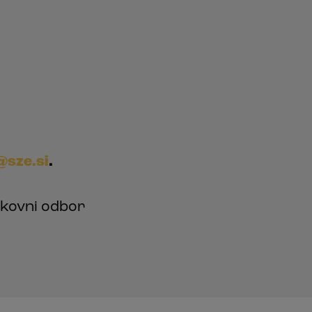
@sze.si
.
okovni odbor