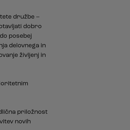
tete družbe –
tavljati dobro
odo posebej
nja delovnega in
anje življenj in
ioritetnim
lična priložnost
vitev novih