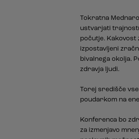
Tokratna Mednarod
ustvarjati trajnos
počutje. Kakovost
izpostavljeni zračn
bivalnega okolja. 
zdravja ljudi.
Torej središče vse
poudarkom na ener
Konferenca bo zdru
za izmenjavo mnenj