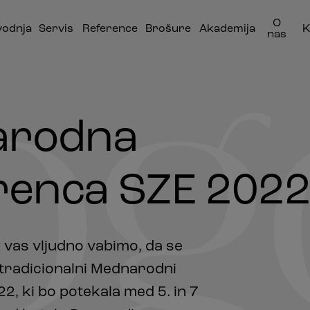
O
vodnja
Servis
Reference
Brošure
Akademija
K
nas
og
arodna
renca SZE 202
 vas vljudno vabimo, da se
 tradicionalni Mednarodni
2, ki bo potekala med 5. in 7