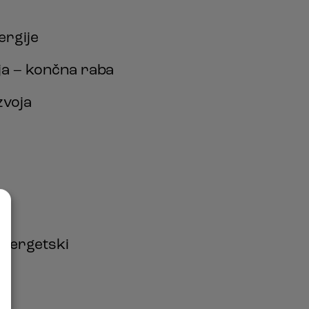
ergije
ja – končna raba
zvoja
energetski