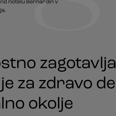
and hotelu Bernardin v
ja.
stno zagotavlja
je za zdravo d
alno okolje