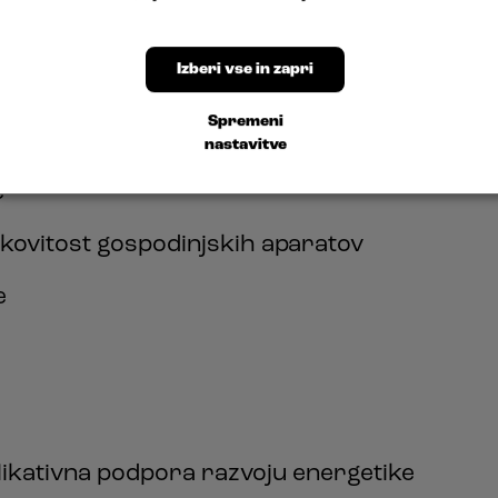
je in klimatizacija v stavbah
Izberi vse in zapri
valitete prostorskega zraka
Spremeni
nastavitve
e
kovitost gospodinjskih aparatov
e
likativna podpora razvoju energetike