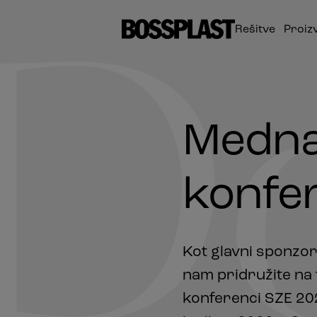
Rešitve
Proiz
D
Medn
konfe
Kot glavni sponzor
nam pridružite na
konferenci SZE 202