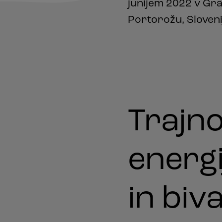
junijem 2022 v Gr
Portorožu, Sloveni
Trajno
energi
in biv