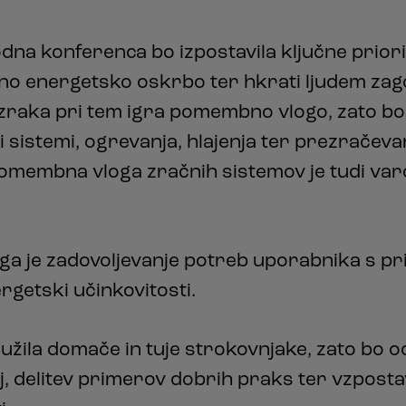
na konferenca bo izpostavila ključne priori
tno energetsko oskrbo ter hkrati ljudem zago
 zraka pri tem igra pomembno vlogo, zato b
i sistemi, ogrevanja, hlajenja ter prezračeva
Pomembna vloga zračnih sistemov je tudi varov
ga je zadovoljevanje potreb uporabnika s pr
getski učinkovitosti.
žila domače in tuje strokovnjake, zato bo od
, delitev primerov dobrih praks ter vzposta