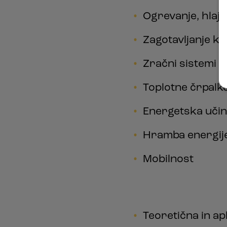
Ogrevanje, hlajen
Zagotavljanje k
Zračni sistemi
Toplotne črpalk
Energetska učin
Hramba energij
Mobilnost
Teoretična in ap