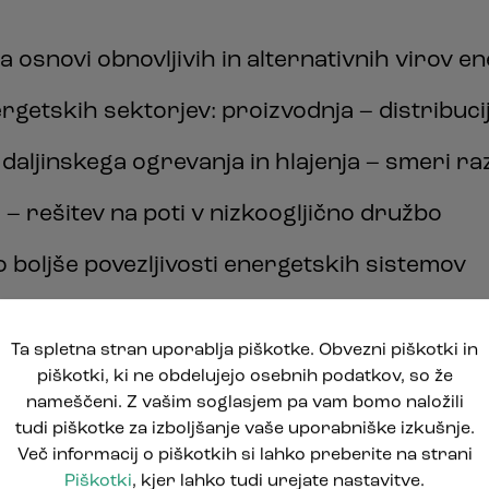
 osnovi obnovljivih in alternativnih virov en
rgetskih sektorjev: proizvodnja – distribuci
daljinskega ogrevanja in hlajenja – smeri ra
– rešitev na poti v nizkoogljično družbo
do boljše povezljivosti energetskih sistemov
Ta spletna stran uporablja piškotke. Obvezni piškotki in
piškotki, ki ne obdelujejo osebnih podatkov, so že
ovitost stavb – implementacija direktive o 
nameščeni. Z vašim soglasjem pa vam bomo naložili
tudi piškotke za izboljšanje vaše uporabniške izkušnje.
Več informacij o piškotkih si lahko preberite na strani
nja energije v stavbah / domu
Piškotki
, kjer lahko tudi urejate nastavitve.