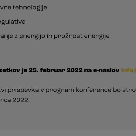
ivne tehnologije
egulativa
anje z energijo in prožnost energije
zetkov je 25. februar 2022 na e-naslov
info
itvi prispevka v program konference bo str
arca 2022.