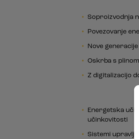
Soproizvodnja na
Povezovanje ene
Nove generacije 
Oskrba s plinom 
Z digitalizacijo 
Energetska učink
učinkovitosti
Sistemi upravlja