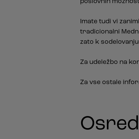
poslovnih možnost
Imate tudi vi zani
tradicionalni Medn
zato k sodelovanju
Za udeležbo na kon
Za vse ostale info
Osred