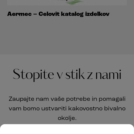
Aermec – Celovit katalog izdelkov
Stopite v stik z nami
Zaupajte nam vaše potrebe in pomagali
vam bomo ustvariti kakovostno bivalno
okolje.