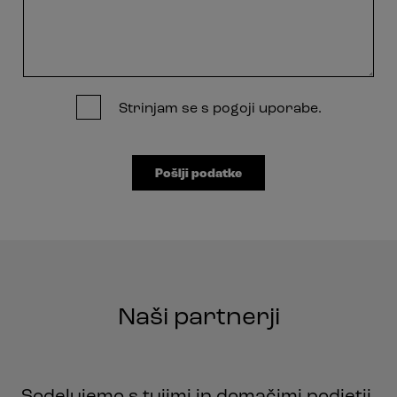
Strinjam se s
pogoji uporabe
.
Naši partnerji
Sodelujemo s tujimi in domačimi podjetji,