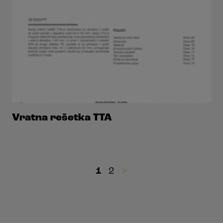
Vratna rešetka TTA
1
2
>
Številčenje
prispevkov