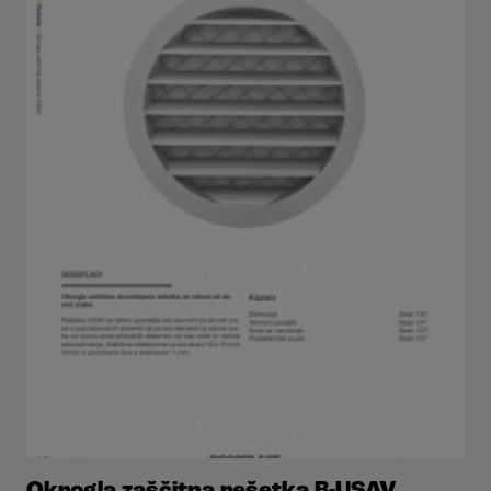
Okrogla zaščitna rešetka B-USAV